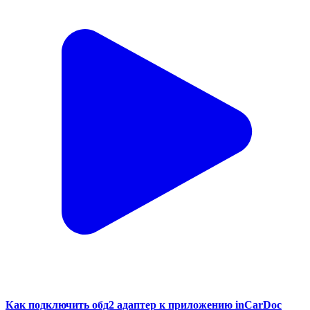
Как подключить обд2 адаптер к приложению inCarDoc