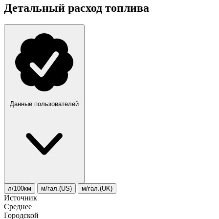
Детальный расход топлива
Данные пользователей
л/100км
м/гал.(US)
м/гал.(UK)
Источник
Среднее
Городской