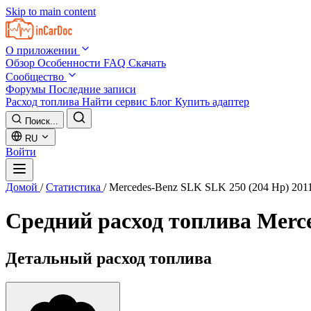
Skip to main content
О приложении
Обзор
Особенности
FAQ
Скачать
Сообщество
Форумы
Последние записи
Расход топлива
Найти сервис
Блог
Купить адаптер
Поиск...
RU
Войти
Домой
/
Статистика
/
Mercedes-Benz SLK SLK 250 (204 Hp) 201
Средний расход топлива
Merce
Детальный расход топлива