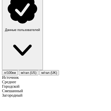
Данные пользователей
л/100км
м/гал.(US)
м/гал.(UK)
Источник
Среднее
Городской
Смешанный
Загородный