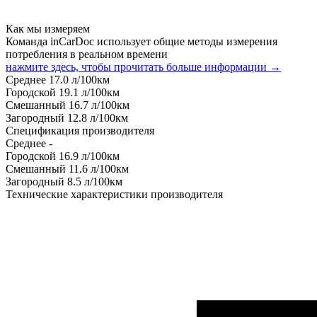
Как мы измеряем
Команда inCarDoc использует общие методы измерения
потребления в реальном времени
нажмите здесь, чтобы прочитать больше информации →
Среднее
17.0
л/100км
Городской
19.1
л/100км
Смешанный
16.7
л/100км
Загородный
12.8
л/100км
Спецификация производителя
Среднее
-
Городской
16.9
л/100км
Смешанный
11.6
л/100км
Загородный
8.5
л/100км
Технические характеристики производителя