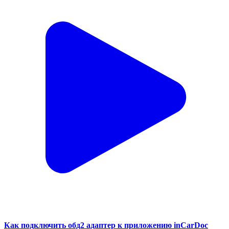
Как подключить обд2 адаптер к приложению inCarDoc