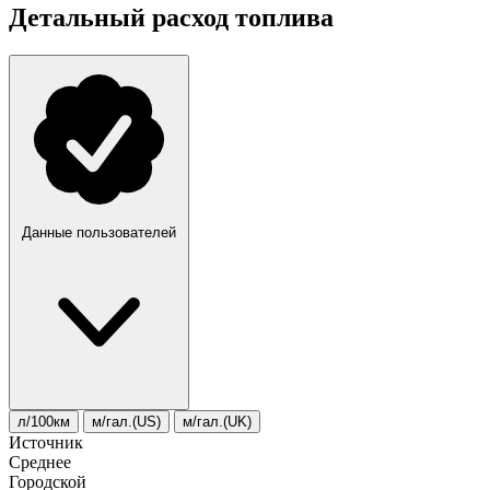
Детальный расход топлива
Данные пользователей
л/100км
м/гал.(US)
м/гал.(UK)
Источник
Среднее
Городской