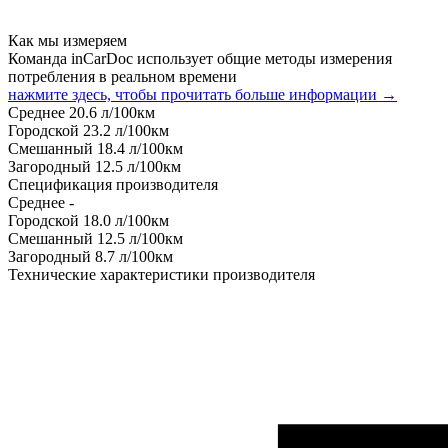
Как мы измеряем
Команда inCarDoc использует общие методы измерения
потребления в реальном времени
нажмите здесь, чтобы прочитать больше информации →
Среднее
20.6
л/100км
Городской
23.2
л/100км
Смешанный
18.4
л/100км
Загородный
12.5
л/100км
Спецификация производителя
Среднее
-
Городской
18.0
л/100км
Смешанный
12.5
л/100км
Загородный
8.7
л/100км
Технические характеристики производителя