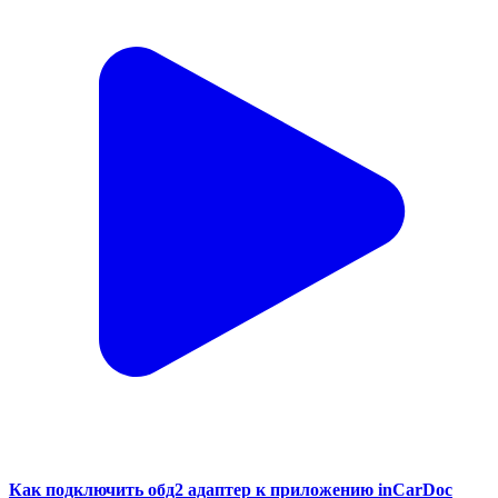
Как подключить обд2 адаптер к приложению inCarDoc