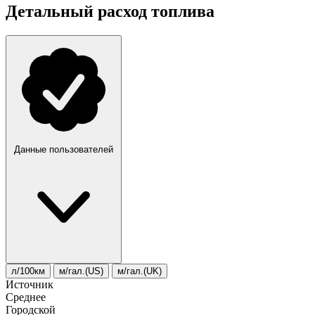
Детальный расход топлива
Данные пользователей
л/100км
м/гал.(US)
м/гал.(UK)
Источник
Среднее
Городской