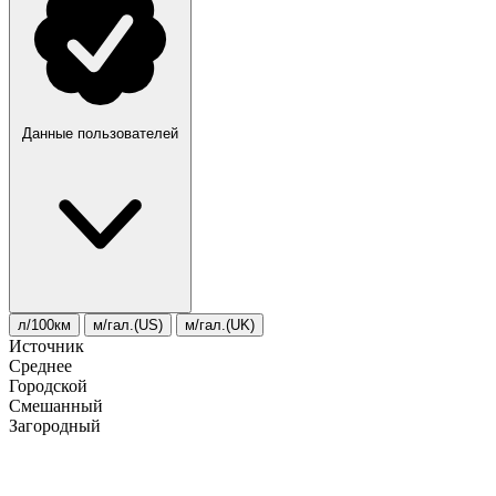
Данные пользователей
л/100км
м/гал.(US)
м/гал.(UK)
Источник
Среднее
Городской
Смешанный
Загородный