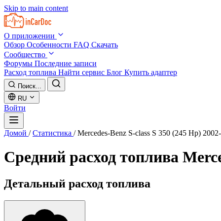
Skip to main content
О приложении
Обзор
Особенности
FAQ
Скачать
Сообщество
Форумы
Последние записи
Расход топлива
Найти сервис
Блог
Купить адаптер
Поиск...
RU
Войти
Домой
/
Статистика
/
Mercedes-Benz S-class S 350 (245 Hp) 2002
Средний расход топлива
Merce
Детальный расход топлива