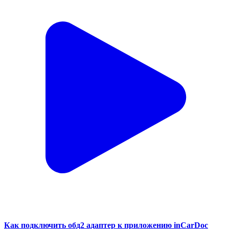
Как подключить обд2 адаптер к приложению inCarDoc