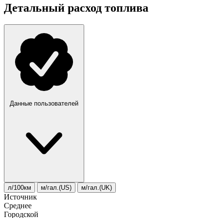
Детальный расход топлива
Данные пользователей
л/100км
м/гал.(US)
м/гал.(UK)
Источник
Среднее
Городской