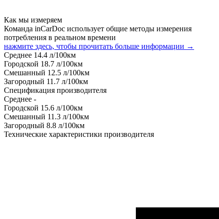
Как мы измеряем
Команда inCarDoc использует общие методы измерения
потребления в реальном времени
нажмите здесь, чтобы прочитать больше информации →
Среднее
14.4
л/100км
Городской
18.7
л/100км
Смешанный
12.5
л/100км
Загородный
11.7
л/100км
Спецификация производителя
Среднее
-
Городской
15.6
л/100км
Смешанный
11.3
л/100км
Загородный
8.8
л/100км
Технические характеристики производителя