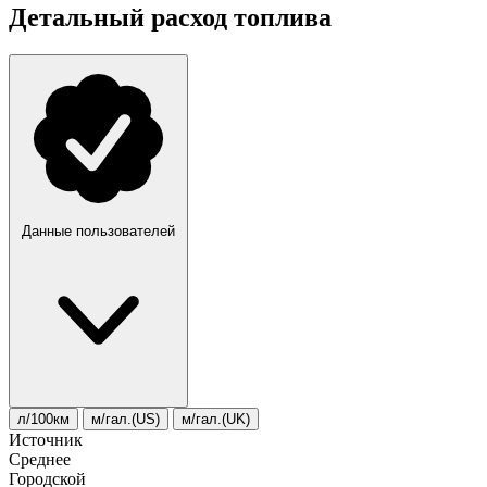
Детальный расход топлива
Данные пользователей
л/100км
м/гал.(US)
м/гал.(UK)
Источник
Среднее
Городской