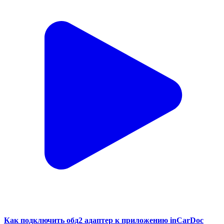
Как подключить обд2 адаптер к приложению inCarDoc