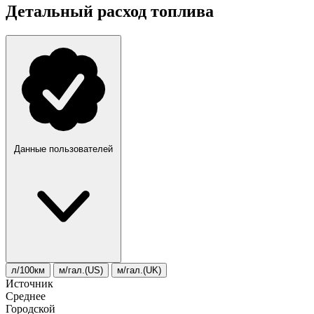
Детальный расход топлива
Данные пользователей
л/100км
м/гал.(US)
м/гал.(UK)
Источник
Среднее
Городской