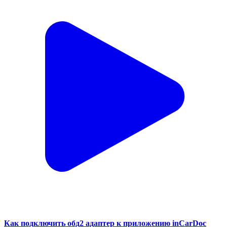
Как подключить обд2 адаптер к приложению inCarDoc