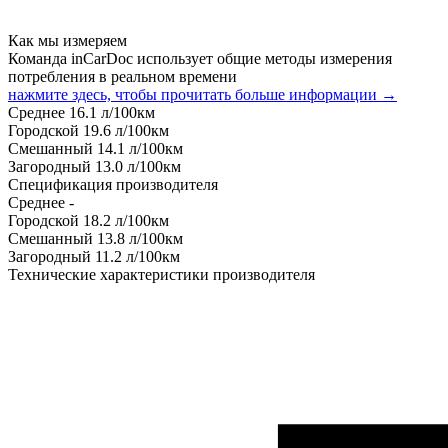
Как мы измеряем
Команда inCarDoc использует общие методы измерения
потребления в реальном времени
нажмите здесь, чтобы прочитать больше информации →
Среднее
16.1
л/100км
Городской
19.6
л/100км
Смешанный
14.1
л/100км
Загородный
13.0
л/100км
Спецификация производителя
Среднее
-
Городской
18.2
л/100км
Смешанный
13.8
л/100км
Загородный
11.2
л/100км
Технические характеристики производителя