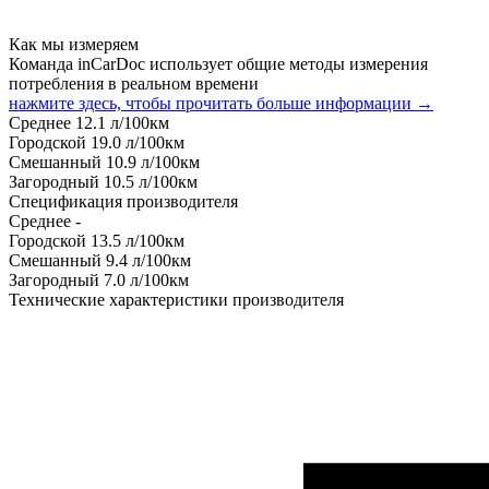
Как мы измеряем
Команда inCarDoc использует общие методы измерения
потребления в реальном времени
нажмите здесь, чтобы прочитать больше информации →
Среднее
12.1
л/100км
Городской
19.0
л/100км
Смешанный
10.9
л/100км
Загородный
10.5
л/100км
Спецификация производителя
Среднее
-
Городской
13.5
л/100км
Смешанный
9.4
л/100км
Загородный
7.0
л/100км
Технические характеристики производителя