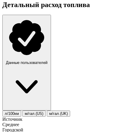
Детальный расход топлива
Данные пользователей
л/100км
м/гал.(US)
м/гал.(UK)
Источник
Среднее
Городской