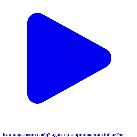
Как подключить обд2 адаптер к приложению inCarDoc