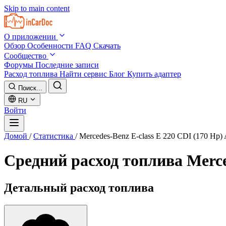
Skip to main content
О приложении
Обзор
Особенности
FAQ
Скачать
Сообщество
Форумы
Последние записи
Расход топлива
Найти сервис
Блог
Купить адаптер
Поиск...
RU
Войти
Домой
/
Статистика
/
Mercedes-Benz E-class E 220 CDI (170 Hp)
Средний расход топлива
Merce
Детальный расход топлива