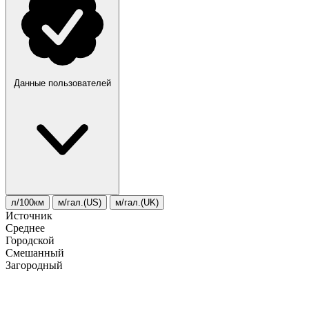
Данные пользователей
л/100км
м/гал.(US)
м/гал.(UK)
Источник
Среднее
Городской
Смешанный
Загородный