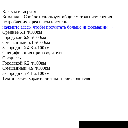
Как мы измеряем
Команда inCarDoc использует общие методы измерения
потребления в реальном времени
нажмите здесь, чтобы прочитать больше информации →
Среднее
5.1
л/100км
Городской
6.9
л/100км
Смешанный
5.1
л/100км
Загородный
4.3
л/100км
Спецификация производителя
Среднее
-
Городской
6.2
л/100км
Смешанный
4.9
л/100км
Загородный
4.1
л/100км
Технические характеристики производителя