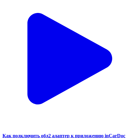
Как подключить обд2 адаптер к приложению inCarDoc