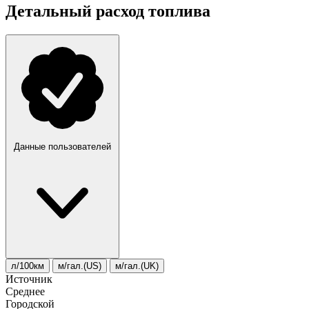
Детальный расход топлива
Данные пользователей
л/100км
м/гал.(US)
м/гал.(UK)
Источник
Среднее
Городской