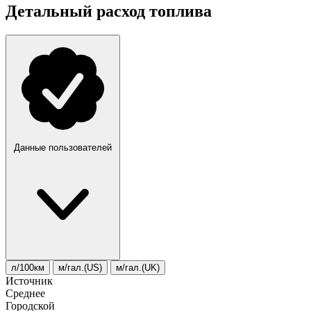
Детальный расход топлива
Данные пользователей
л/100км
м/гал.(US)
м/гал.(UK)
Источник
Среднее
Городской