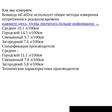
Как мы измеряем
Команда inCarDoc использует общие методы измерения
потребления в реальном времени
нажмите здесь, чтобы прочитать больше информации →
Среднее
10.1
л/100км
Городской
14.5
л/100км
Смешанный
9.7
л/100км
Загородный
7.6
л/100км
Спецификация производителя
Среднее
-
Городской
11.1
л/100км
Смешанный
7.8
л/100км
Загородный
5.8
л/100км
Технические характеристики производителя