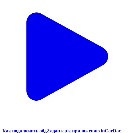
Как подключить обд2 адаптер к приложению inCarDoc