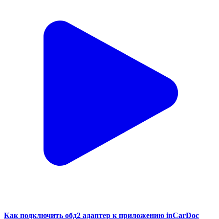
Как подключить обд2 адаптер к приложению inCarDoc