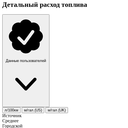
Детальный расход топлива
Данные пользователей
л/100км
м/гал.(US)
м/гал.(UK)
Источник
Среднее
Городской