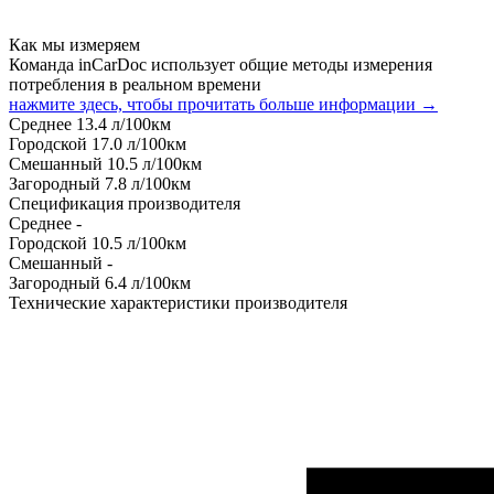
Как мы измеряем
Команда inCarDoc использует общие методы измерения
потребления в реальном времени
нажмите здесь, чтобы прочитать больше информации →
Среднее
13.4
л/100км
Городской
17.0
л/100км
Смешанный
10.5
л/100км
Загородный
7.8
л/100км
Спецификация производителя
Среднее
-
Городской
10.5
л/100км
Смешанный
-
Загородный
6.4
л/100км
Технические характеристики производителя