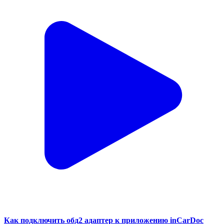
Как подключить обд2 адаптер к приложению inCarDoc