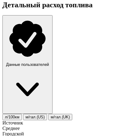
Детальный расход топлива
Данные пользователей
л/100км
м/гал.(US)
м/гал.(UK)
Источник
Среднее
Городской