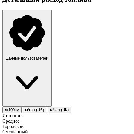
Данные пользователей
л/100км
м/гал.(US)
м/гал.(UK)
Источник
Среднее
Городской
Смешанный