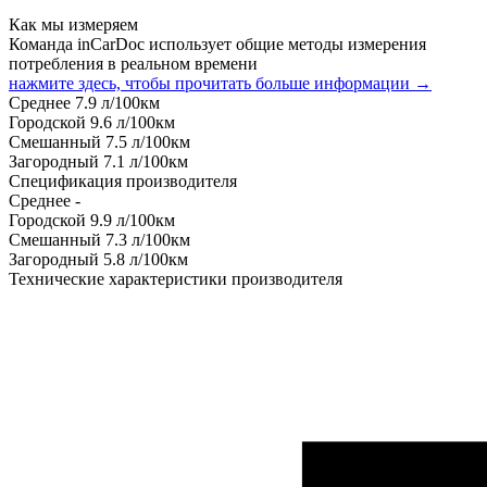
Как мы измеряем
Команда inCarDoc использует общие методы измерения
потребления в реальном времени
нажмите здесь, чтобы прочитать больше информации →
Среднее
7.9
л/100км
Городской
9.6
л/100км
Смешанный
7.5
л/100км
Загородный
7.1
л/100км
Спецификация производителя
Среднее
-
Городской
9.9
л/100км
Смешанный
7.3
л/100км
Загородный
5.8
л/100км
Технические характеристики производителя