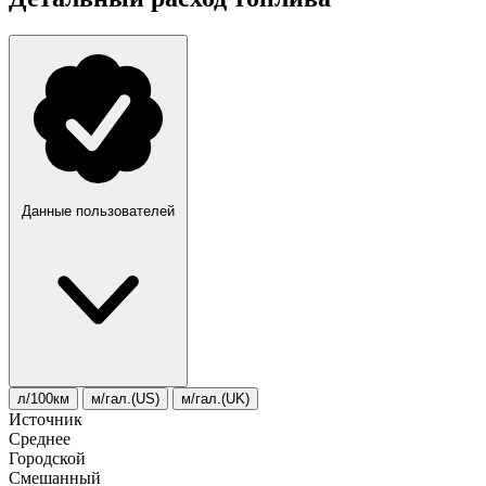
Данные пользователей
л/100км
м/гал.(US)
м/гал.(UK)
Источник
Среднее
Городской
Смешанный