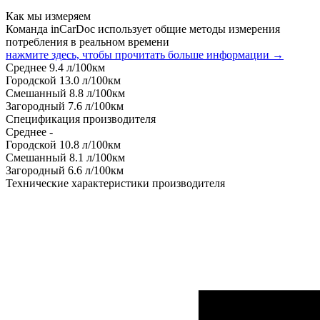
Как мы измеряем
Команда inCarDoc использует общие методы измерения
потребления в реальном времени
нажмите здесь, чтобы прочитать больше информации →
Среднее
9.4
л/100км
Городской
13.0
л/100км
Смешанный
8.8
л/100км
Загородный
7.6
л/100км
Спецификация производителя
Среднее
-
Городской
10.8
л/100км
Смешанный
8.1
л/100км
Загородный
6.6
л/100км
Технические характеристики производителя