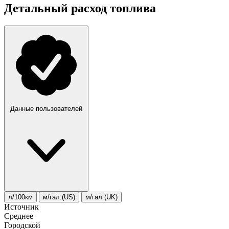
Детальный расход топлива
Данные пользователей
л/100км
м/гал.(US)
м/гал.(UK)
Источник
Среднее
Городской