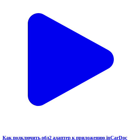
Как подключить обд2 адаптер к приложению inCarDoc