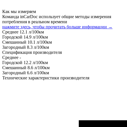
Как мы измеряем
Команда inCarDoc использует общие методы измерения
потребления в реальном времени
нажмите здесь, чтобы прочитать больше информации →
Среднее
12.1
л/100км
Городской
14.9
л/100км
Смешанный
10.1
л/100км
Загородный
8.3
л/100км
Спецификация производителя
Среднее
-
Городской
12.2
л/100км
Смешанный
8.6
л/100км
Загородный
6.6
л/100км
Технические характеристики производителя