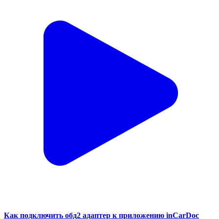
Как подключить обд2 адаптер к приложению inCarDoc