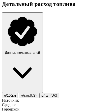
Детальный расход топлива
Данные пользователей
л/100км
м/гал.(US)
м/гал.(UK)
Источник
Среднее
Городской