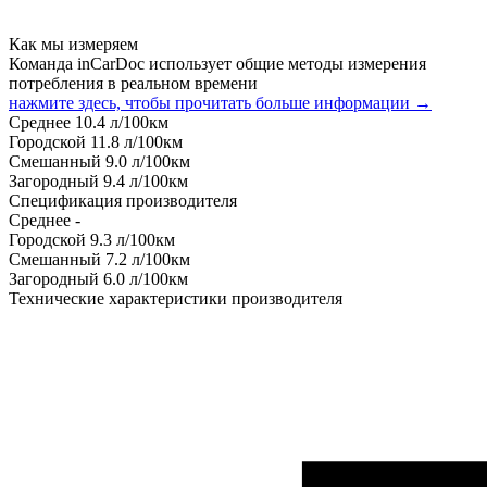
Как мы измеряем
Команда inCarDoc использует общие методы измерения
потребления в реальном времени
нажмите здесь, чтобы прочитать больше информации →
Среднее
10.4
л/100км
Городской
11.8
л/100км
Смешанный
9.0
л/100км
Загородный
9.4
л/100км
Спецификация производителя
Среднее
-
Городской
9.3
л/100км
Смешанный
7.2
л/100км
Загородный
6.0
л/100км
Технические характеристики производителя