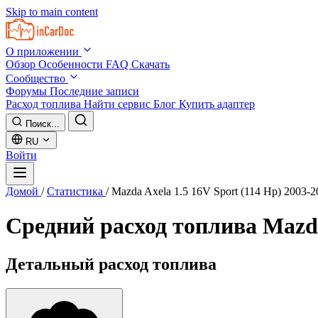
Skip to main content
О приложении
Обзор
Особенности
FAQ
Скачать
Сообщество
Форумы
Последние записи
Расход топлива
Найти сервис
Блог
Купить адаптер
Поиск...
RU
Войти
Домой
/
Статистика
/
Mazda Axela 1.5 16V Sport (114 Hp) 2003-2
Средний расход топлива
Mazda
Детальный расход топлива