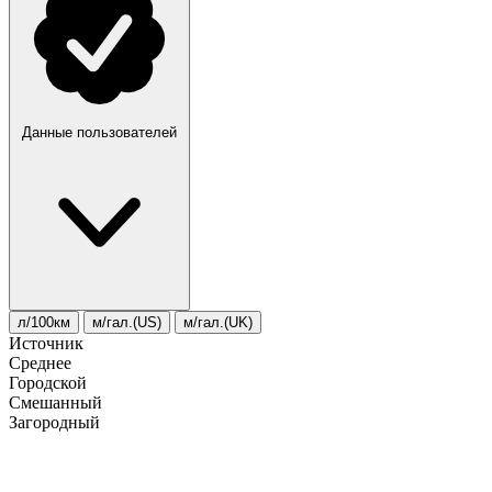
Данные пользователей
л/100км
м/гал.(US)
м/гал.(UK)
Источник
Среднее
Городской
Смешанный
Загородный