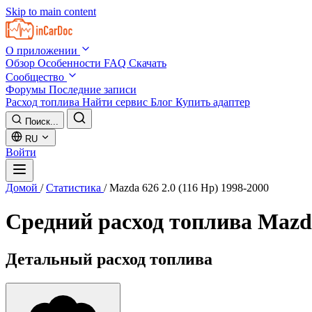
Skip to main content
О приложении
Обзор
Особенности
FAQ
Скачать
Сообщество
Форумы
Последние записи
Расход топлива
Найти сервис
Блог
Купить адаптер
Поиск...
RU
Войти
Домой
/
Статистика
/
Mazda 626 2.0 (116 Hp) 1998-2000
Средний расход топлива
Mazda
Детальный расход топлива