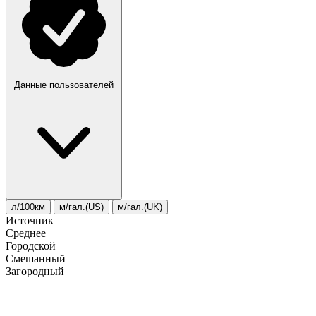
Данные пользователей
л/100км
м/гал.(US)
м/гал.(UK)
Источник
Среднее
Городской
Смешанный
Загородный