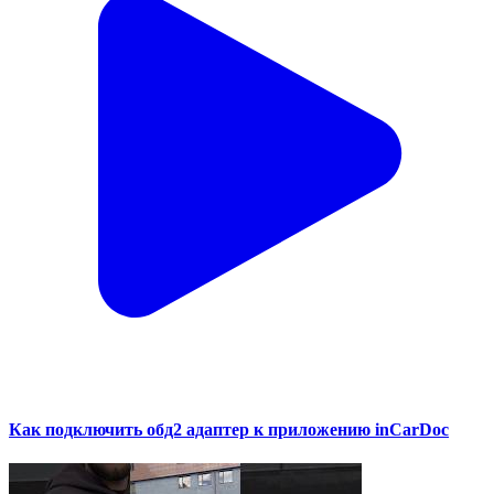
Как подключить обд2 адаптер к приложению inCarDoc