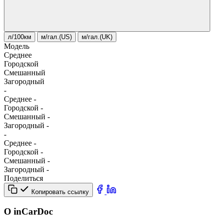
л/100км
м/гал.(US)
м/гал.(UK)
Модель
Среднее
Городской
Смешанный
Загородный
-
Среднее
-
Городской
-
Смешанный
-
Загородный
-
-
Среднее
-
Городской
-
Смешанный
-
Загородный
-
Поделиться
Копировать ссылку
О inCarDoc