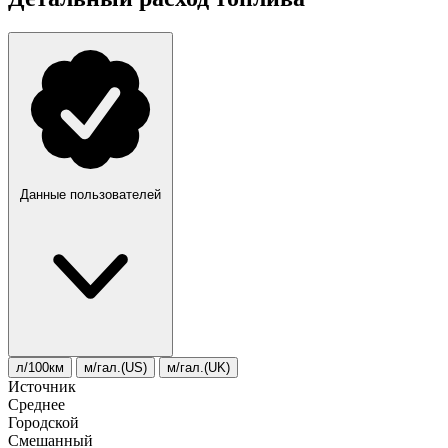
Данные пользователей
л/100км
м/гал.(US)
м/гал.(UK)
Источник
Среднее
Городской
Смешанный