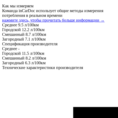
Как мы измеряем
Команда inCarDoc использует общие методы измерения
потребления в реальном времени
нажмите здесь, чтобы прочитать больше информации →
Среднее
9.5
л/100км
Городской
12.2
л/100км
Смешанный
8.7
л/100км
Загородный
7.1
л/100км
Спецификация производителя
Среднее
-
Городской
11.5
л/100км
Смешанный
8.2
л/100км
Загородный
6.3
л/100км
Технические характеристики производителя