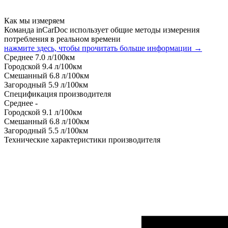
Как мы измеряем
Команда inCarDoc использует общие методы измерения
потребления в реальном времени
нажмите здесь, чтобы прочитать больше информации →
Среднее
7.0
л/100км
Городской
9.4
л/100км
Смешанный
6.8
л/100км
Загородный
5.9
л/100км
Спецификация производителя
Среднее
-
Городской
9.1
л/100км
Смешанный
6.8
л/100км
Загородный
5.5
л/100км
Технические характеристики производителя