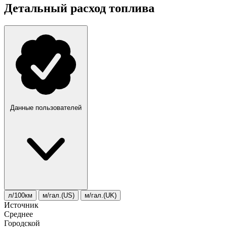
Детальный расход топлива
Данные пользователей
л/100км
м/гал.(US)
м/гал.(UK)
Источник
Среднее
Городской