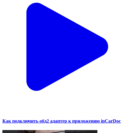
Как подключить обд2 адаптер к приложению inCarDoc