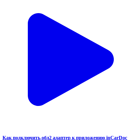
Как подключить обд2 адаптер к приложению inCarDoc