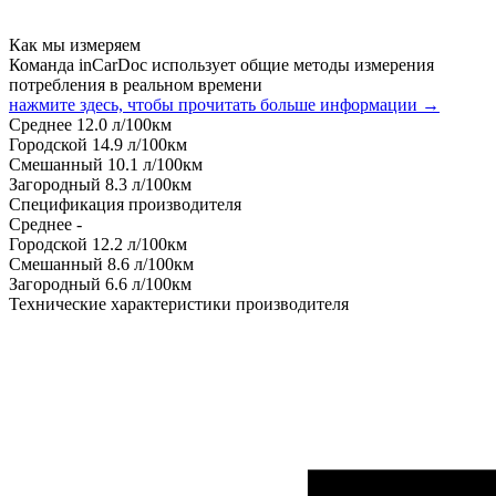
Как мы измеряем
Команда inCarDoc использует общие методы измерения
потребления в реальном времени
нажмите здесь, чтобы прочитать больше информации →
Среднее
12.0
л/100км
Городской
14.9
л/100км
Смешанный
10.1
л/100км
Загородный
8.3
л/100км
Спецификация производителя
Среднее
-
Городской
12.2
л/100км
Смешанный
8.6
л/100км
Загородный
6.6
л/100км
Технические характеристики производителя