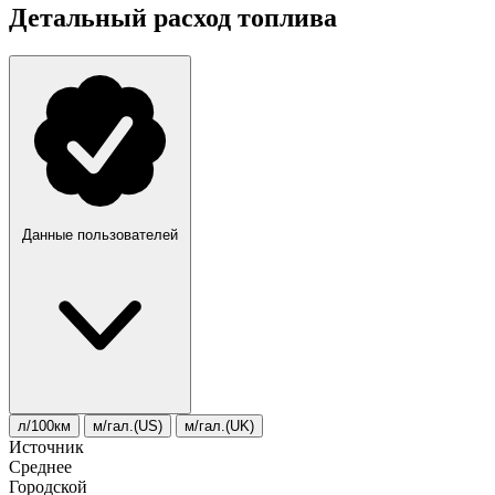
Детальный расход топлива
Данные пользователей
л/100км
м/гал.(US)
м/гал.(UK)
Источник
Среднее
Городской