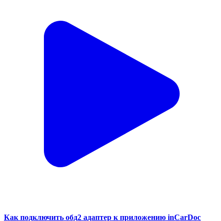
Как подключить обд2 адаптер к приложению inCarDoc