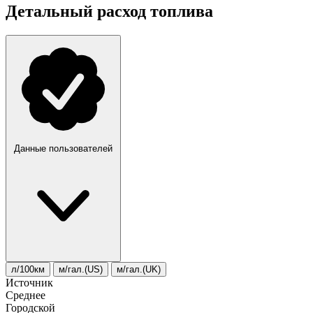
Детальный расход топлива
Данные пользователей
л/100км
м/гал.(US)
м/гал.(UK)
Источник
Среднее
Городской