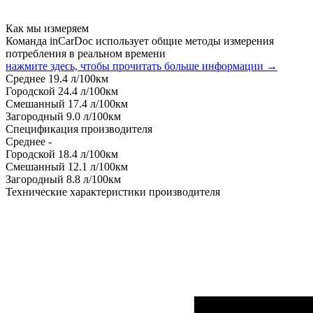
Как мы измеряем
Команда inCarDoc использует общие методы измерения
потребления в реальном времени
нажмите здесь, чтобы прочитать больше информации →
Среднее
19.4
л/100км
Городской
24.4
л/100км
Смешанный
17.4
л/100км
Загородный
9.0
л/100км
Спецификация производителя
Среднее
-
Городской
18.4
л/100км
Смешанный
12.1
л/100км
Загородный
8.8
л/100км
Технические характеристики производителя