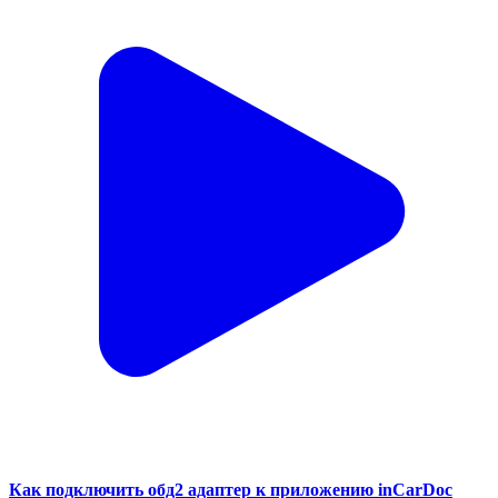
Как подключить обд2 адаптер к приложению inCarDoc