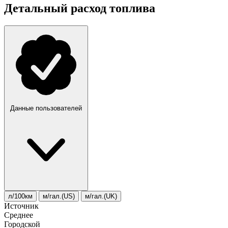
Детальный расход топлива
Данные пользователей
л/100км
м/гал.(US)
м/гал.(UK)
Источник
Среднее
Городской