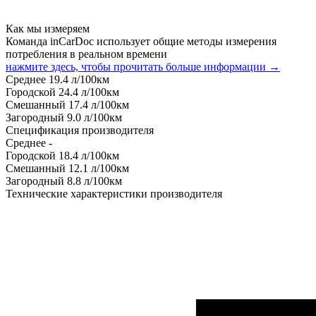
Как мы измеряем
Команда inCarDoc использует общие методы измерения
потребления в реальном времени
нажмите здесь, чтобы прочитать больше информации →
Среднее
19.4
л/100км
Городской
24.4
л/100км
Смешанный
17.4
л/100км
Загородный
9.0
л/100км
Спецификация производителя
Среднее
-
Городской
18.4
л/100км
Смешанный
12.1
л/100км
Загородный
8.8
л/100км
Технические характеристики производителя