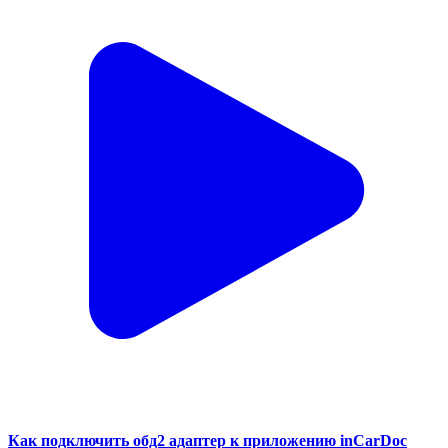
Как подключить обд2 адаптер к приложению inCarDoc