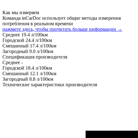
Как мы измеряем
Команда inCarDoc использует общие методы измерения
потребления в реальном времени
нажмите здесь, чтобы прочитать больше информации →
Среднее
19.4
л/100км
Городской
24.4
л/100км
Смешанный
17.4
л/100км
Загородный
9.0
л/100км
Спецификация производителя
Среднее
-
Городской
18.4
л/100км
Смешанный
12.1
л/100км
Загородный
8.8
л/100км
Технические характеристики производителя