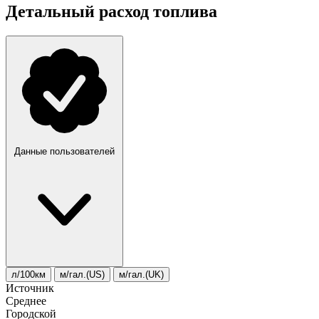
Детальный расход топлива
Данные пользователей
л/100км
м/гал.(US)
м/гал.(UK)
Источник
Среднее
Городской