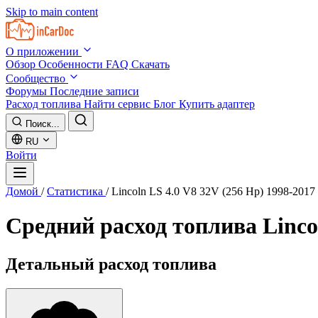
Skip to main content
О приложении
Обзор
Особенности
FAQ
Скачать
Сообщество
Форумы
Последние записи
Расход топлива
Найти сервис
Блог
Купить адаптер
Поиск...
RU
Войти
Домой
/
Статистика
/
Lincoln LS 4.0 V8 32V (256 Hp) 1998-2017
Средний расход топлива
Linco
Детальный расход топлива