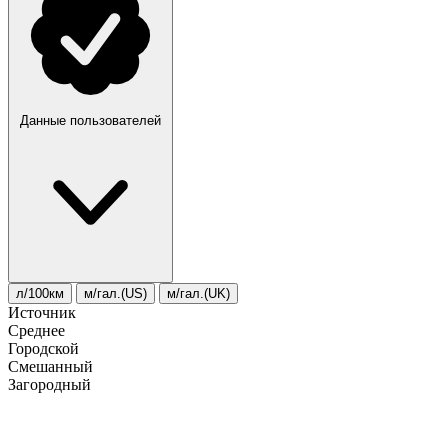
Данные пользователей
л/100км
м/гал.(US)
м/гал.(UK)
Источник
Среднее
Городской
Смешанный
Загородный