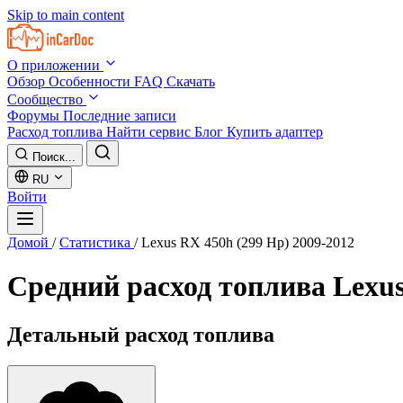
Skip to main content
О приложении
Обзор
Особенности
FAQ
Скачать
Сообщество
Форумы
Последние записи
Расход топлива
Найти сервис
Блог
Купить адаптер
Поиск...
RU
Войти
Домой
/
Статистика
/
Lexus RX 450h (299 Hp) 2009-2012
Средний расход топлива
Lexus
Детальный расход топлива