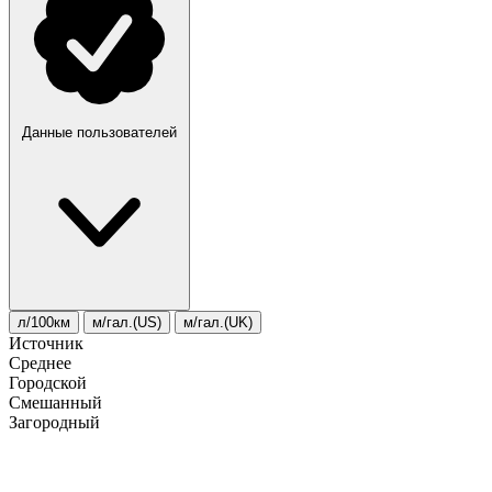
Данные пользователей
л/100км
м/гал.(US)
м/гал.(UK)
Источник
Среднее
Городской
Смешанный
Загородный