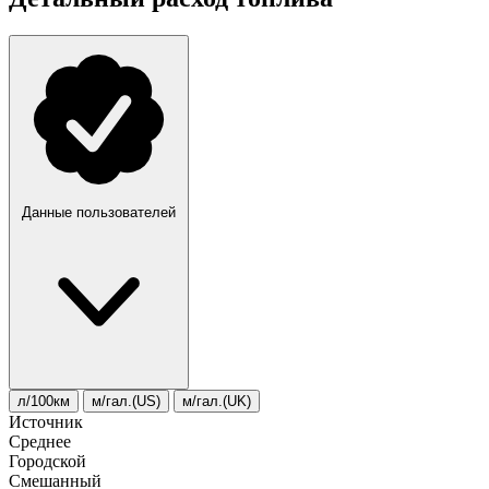
Данные пользователей
л/100км
м/гал.(US)
м/гал.(UK)
Источник
Среднее
Городской
Смешанный