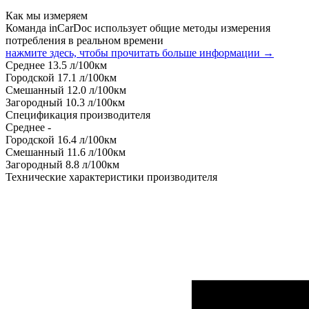
Как мы измеряем
Команда inCarDoc использует общие методы измерения
потребления в реальном времени
нажмите здесь, чтобы прочитать больше информации →
Среднее
13.5
л/100км
Городской
17.1
л/100км
Смешанный
12.0
л/100км
Загородный
10.3
л/100км
Спецификация производителя
Среднее
-
Городской
16.4
л/100км
Смешанный
11.6
л/100км
Загородный
8.8
л/100км
Технические характеристики производителя