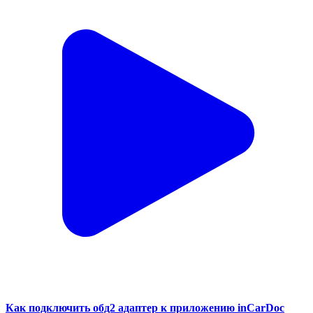
Как подключить обд2 адаптер к приложению inCarDoc