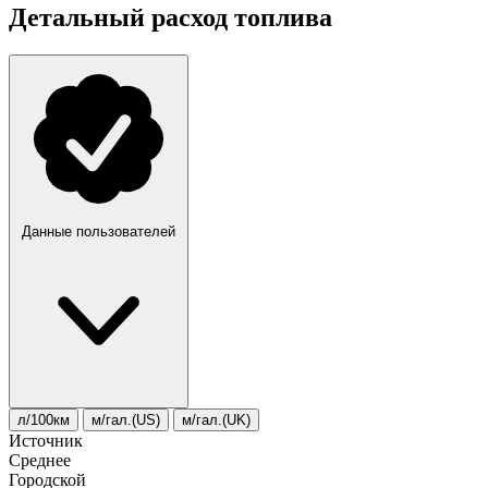
Детальный расход топлива
Данные пользователей
л/100км
м/гал.(US)
м/гал.(UK)
Источник
Среднее
Городской