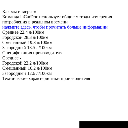
Как мы измеряем
Команда inCarDoc использует общие методы измерения
потребления в реальном времени
нажмите здесь, чтобы прочитать больше информации →
Среднее
22.4
л/100км
Городской
28.3
л/100км
Смешанный
19.3
л/100км
Загородный
13.5
л/100км
Спецификация производителя
Среднее
-
Городской
22.2
л/100км
Смешанный
16.2
л/100км
Загородный
12.6
л/100км
Технические характеристики производителя