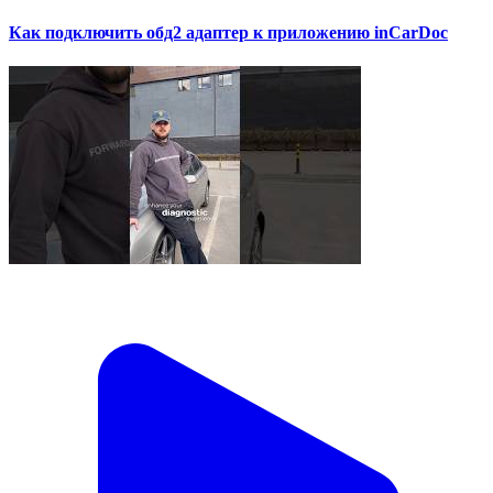
Как подключить обд2 адаптер к приложению inCarDoc