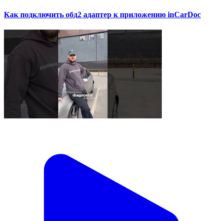
Как подключить обд2 адаптер к приложению inCarDoc