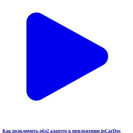
Как подключить обд2 адаптер к приложению inCarDoc