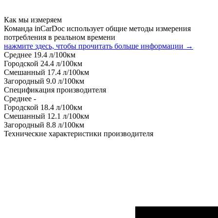
Как мы измеряем
Команда inCarDoc использует общие методы измерения
потребления в реальном времени
нажмите здесь, чтобы прочитать больше информации →
Среднее
19.4
л/100км
Городской
24.4
л/100км
Смешанный
17.4
л/100км
Загородный
9.0
л/100км
Спецификация производителя
Среднее
-
Городской
18.4
л/100км
Смешанный
12.1
л/100км
Загородный
8.8
л/100км
Технические характеристики производителя