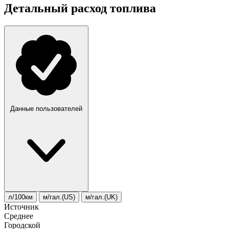
Детальный расход топлива
Данные пользователей
л/100км
м/гал.(US)
м/гал.(UK)
Источник
Среднее
Городской