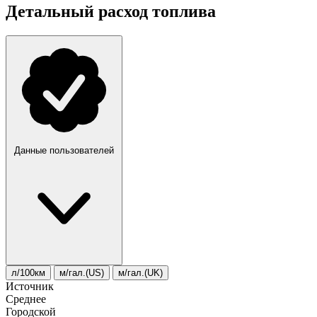
Детальный расход топлива
Данные пользователей
л/100км
м/гал.(US)
м/гал.(UK)
Источник
Среднее
Городской