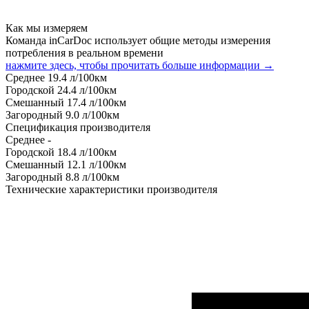
Как мы измеряем
Команда inCarDoc использует общие методы измерения
потребления в реальном времени
нажмите здесь, чтобы прочитать больше информации →
Среднее
19.4
л/100км
Городской
24.4
л/100км
Смешанный
17.4
л/100км
Загородный
9.0
л/100км
Спецификация производителя
Среднее
-
Городской
18.4
л/100км
Смешанный
12.1
л/100км
Загородный
8.8
л/100км
Технические характеристики производителя