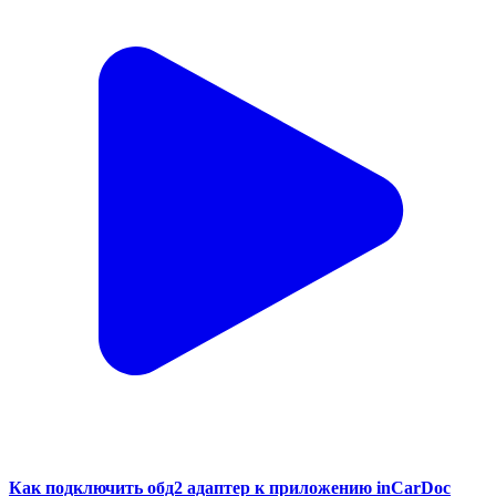
Как подключить обд2 адаптер к приложению inCarDoc