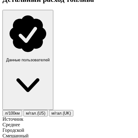
Данные пользователей
л/100км
м/гал.(US)
м/гал.(UK)
Источник
Среднее
Городской
Смешанный