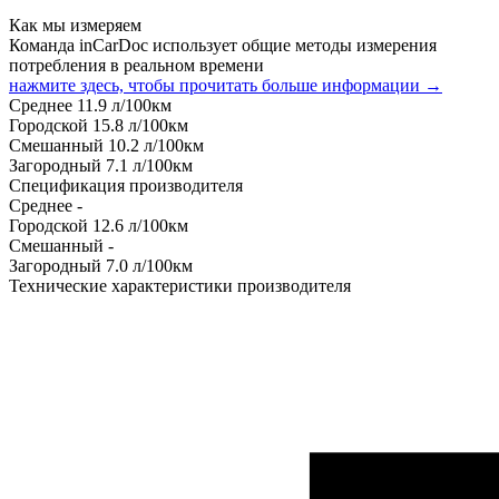
Как мы измеряем
Команда inCarDoc использует общие методы измерения
потребления в реальном времени
нажмите здесь, чтобы прочитать больше информации →
Среднее
11.9
л/100км
Городской
15.8
л/100км
Смешанный
10.2
л/100км
Загородный
7.1
л/100км
Спецификация производителя
Среднее
-
Городской
12.6
л/100км
Смешанный
-
Загородный
7.0
л/100км
Технические характеристики производителя