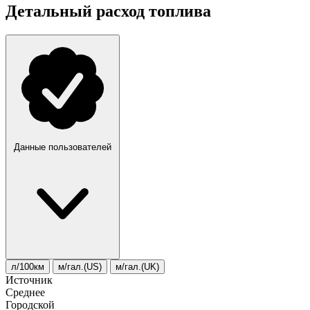
Детальный расход топлива
Данные пользователей
л/100км
м/гал.(US)
м/гал.(UK)
Источник
Среднее
Городской