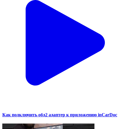
Как подключить обд2 адаптер к приложению inCarDoc