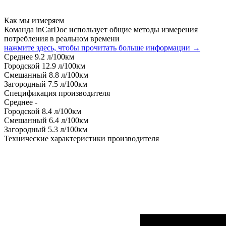
Как мы измеряем
Команда inCarDoc использует общие методы измерения
потребления в реальном времени
нажмите здесь, чтобы прочитать больше информации →
Среднее
9.2
л/100км
Городской
12.9
л/100км
Смешанный
8.8
л/100км
Загородный
7.5
л/100км
Спецификация производителя
Среднее
-
Городской
8.4
л/100км
Смешанный
6.4
л/100км
Загородный
5.3
л/100км
Технические характеристики производителя