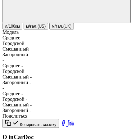
л/100км
м/гал.(US)
м/гал.(UK)
Модель
Среднее
Городской
Смешанный
Загородный
-
Среднее
-
Городской
-
Смешанный
-
Загородный
-
-
Среднее
-
Городской
-
Смешанный
-
Загородный
-
Поделиться
Копировать ссылку
О inCarDoc