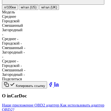
л/100км
м/гал.(US)
м/гал.(UK)
Модель
Среднее
Городской
Смешанный
Загородный
-
Среднее
-
Городской
-
Смешанный
-
Загородный
-
-
Среднее
-
Городской
-
Смешанный
-
Загородный
-
Поделиться
Копировать ссылку
О inCarDoc
Наше приложение
OBD2 адаптер
Как использовать адаптер
OBD2?