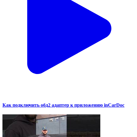
Как подключить обд2 адаптер к приложению inCarDoc