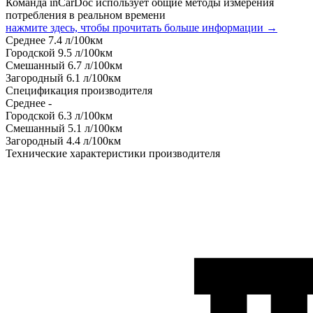
Команда inCarDoc использует общие методы измерения
потребления в реальном времени
нажмите здесь, чтобы прочитать больше информации →
Среднее
7.4
л/100км
Городской
9.5
л/100км
Смешанный
6.7
л/100км
Загородный
6.1
л/100км
Спецификация производителя
Среднее
-
Городской
6.3
л/100км
Смешанный
5.1
л/100км
Загородный
4.4
л/100км
Технические характеристики производителя