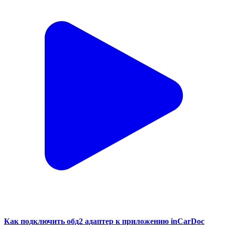
Как подключить обд2 адаптер к приложению inCarDoc