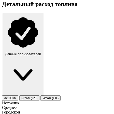
Детальный расход топлива
Данные пользователей
л/100км
м/гал.(US)
м/гал.(UK)
Источник
Среднее
Городской