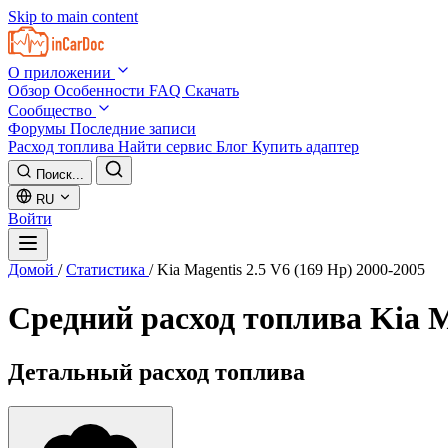
Skip to main content
О приложении
Обзор
Особенности
FAQ
Скачать
Сообщество
Форумы
Последние записи
Расход топлива
Найти сервис
Блог
Купить адаптер
Поиск...
RU
Войти
Домой
/
Статистика
/
Kia Magentis 2.5 V6 (169 Hp) 2000-2005
Средний расход топлива
Kia M
Детальный расход топлива