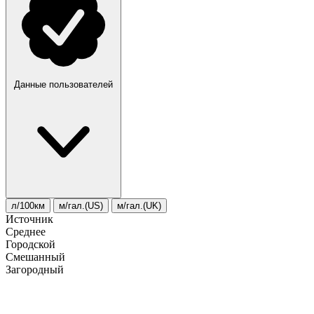
Данные пользователей
л/100км
м/гал.(US)
м/гал.(UK)
Источник
Среднее
Городской
Смешанный
Загородный