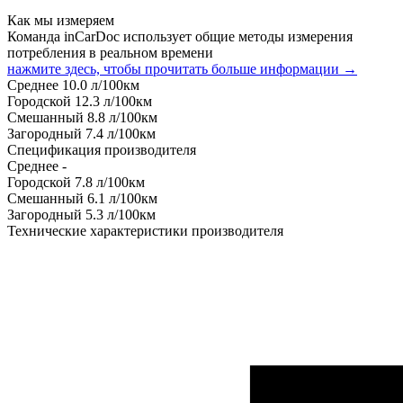
Как мы измеряем
Команда inCarDoc использует общие методы измерения
потребления в реальном времени
нажмите здесь, чтобы прочитать больше информации →
Среднее
10.0
л/100км
Городской
12.3
л/100км
Смешанный
8.8
л/100км
Загородный
7.4
л/100км
Спецификация производителя
Среднее
-
Городской
7.8
л/100км
Смешанный
6.1
л/100км
Загородный
5.3
л/100км
Технические характеристики производителя