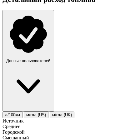
Данные пользователей
л/100км
м/гал.(US)
м/гал.(UK)
Источник
Среднее
Городской
Смешанный