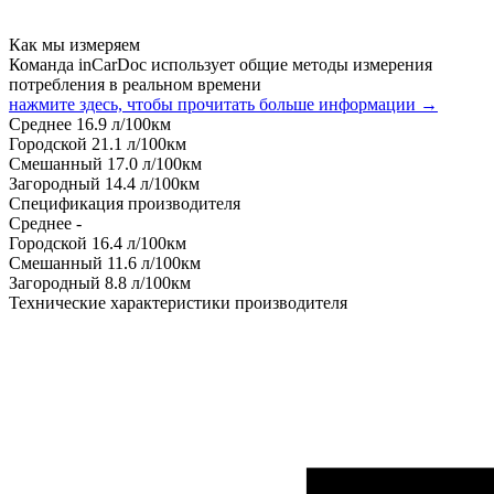
Как мы измеряем
Команда inCarDoc использует общие методы измерения
потребления в реальном времени
нажмите здесь, чтобы прочитать больше информации →
Среднее
16.9
л/100км
Городской
21.1
л/100км
Смешанный
17.0
л/100км
Загородный
14.4
л/100км
Спецификация производителя
Среднее
-
Городской
16.4
л/100км
Смешанный
11.6
л/100км
Загородный
8.8
л/100км
Технические характеристики производителя