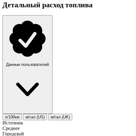
Детальный расход топлива
Данные пользователей
л/100км
м/гал.(US)
м/гал.(UK)
Источник
Среднее
Городской