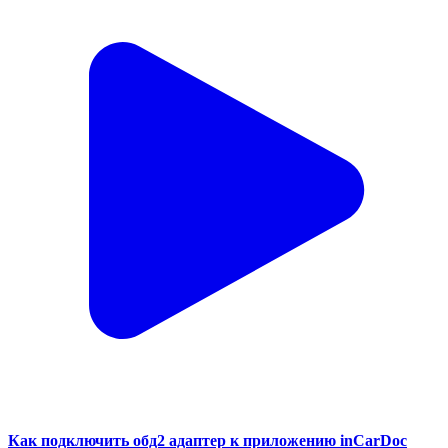
Как подключить обд2 адаптер к приложению inCarDoc