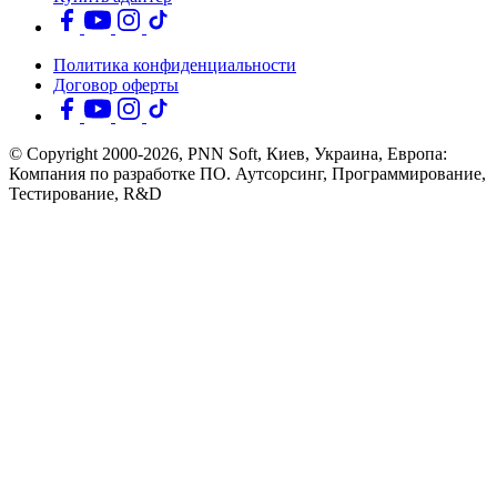
При среднем комбинированном расходе топлива
, Jeep
Wrangler израсходует около 109.1 литров топлива на
расстояние 1 000 км.
Расход топлива составляет
в комбинированном режиме.
Предоставляет ли inCarDoc статистику для других Jeep Wrangler
конфигураций?