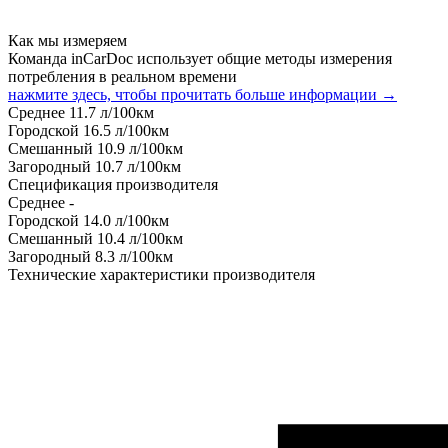
Как мы измеряем
Команда inCarDoc использует общие методы измерения
потребления в реальном времени
нажмите здесь, чтобы прочитать больше информации →
Среднее
11.7
л/100км
Городской
16.5
л/100км
Смешанный
10.9
л/100км
Загородный
10.7
л/100км
Спецификация производителя
Среднее
-
Городской
14.0
л/100км
Смешанный
10.4
л/100км
Загородный
8.3
л/100км
Технические характеристики производителя