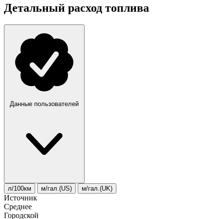
Детальный расход топлива
Данные пользователей
л/100км
м/гал.(US)
м/гал.(UK)
Источник
Среднее
Городской