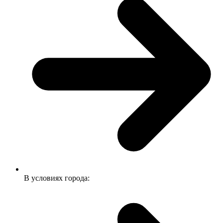
Диагностика OBD2 на Lexus в приложении inCarDoc
Часто задаваемые вопросы
Какой расход топлива у Jeep Wrangler с двигателем 2.4 i 16V (147
Hp) Бензин?