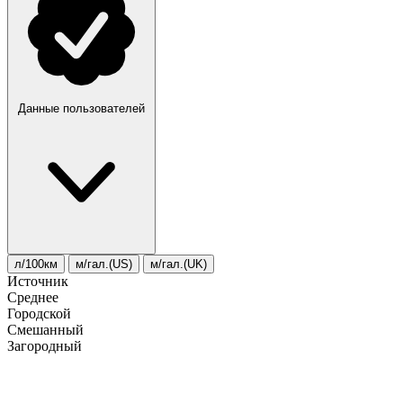
Данные пользователей
л/100км
м/гал.(US)
м/гал.(UK)
Источник
Среднее
Городской
Смешанный
Загородный