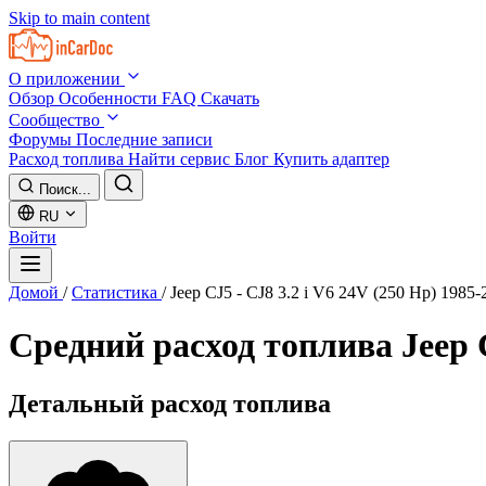
Skip to main content
О приложении
Обзор
Особенности
FAQ
Скачать
Сообщество
Форумы
Последние записи
Расход топлива
Найти сервис
Блог
Купить адаптер
Поиск...
RU
Войти
Домой
/
Статистика
/
Jeep CJ5 - CJ8 3.2 i V6 24V (250 Hp) 1985-
Средний расход топлива
Jeep 
Детальный расход топлива