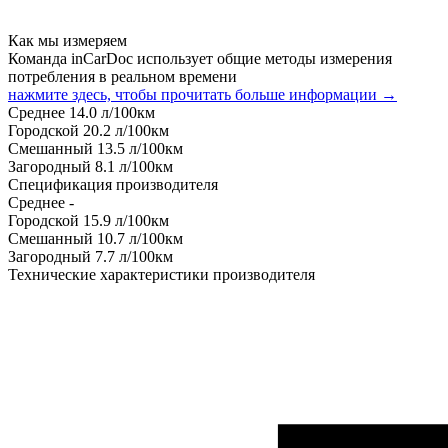
Как мы измеряем
Команда inCarDoc использует общие методы измерения
потребления в реальном времени
нажмите здесь, чтобы прочитать больше информации →
Среднее
14.0
л/100км
Городской
20.2
л/100км
Смешанный
13.5
л/100км
Загородный
8.1
л/100км
Спецификация производителя
Среднее
-
Городской
15.9
л/100км
Смешанный
10.7
л/100км
Загородный
7.7
л/100км
Технические характеристики производителя