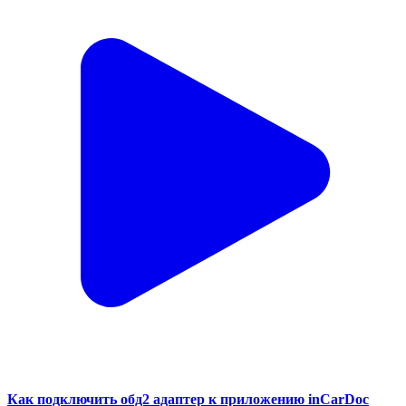
Как подключить обд2 адаптер к приложению inCarDoc