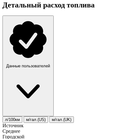
Детальный расход топлива
Данные пользователей
л/100км
м/гал.(US)
м/гал.(UK)
Источник
Среднее
Городской