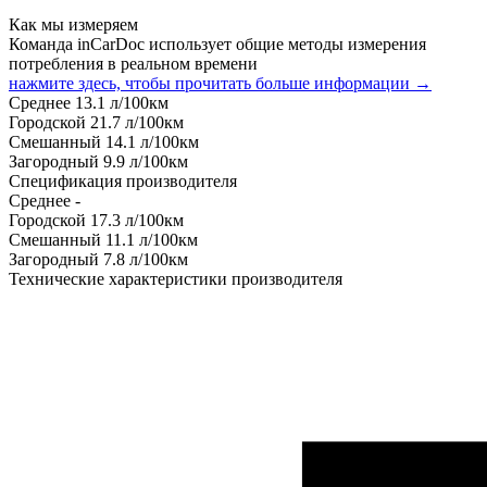
Как мы измеряем
Команда inCarDoc использует общие методы измерения
потребления в реальном времени
нажмите здесь, чтобы прочитать больше информации →
Среднее
13.1
л/100км
Городской
21.7
л/100км
Смешанный
14.1
л/100км
Загородный
9.9
л/100км
Спецификация производителя
Среднее
-
Городской
17.3
л/100км
Смешанный
11.1
л/100км
Загородный
7.8
л/100км
Технические характеристики производителя