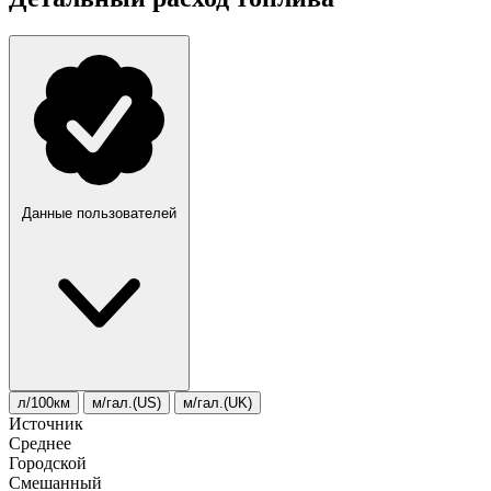
Данные пользователей
л/100км
м/гал.(US)
м/гал.(UK)
Источник
Среднее
Городской
Смешанный