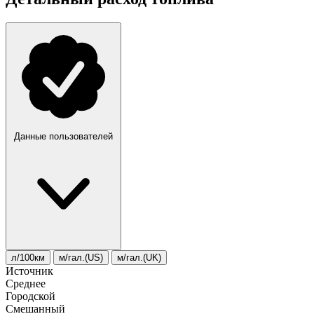
Данные пользователей
л/100км
м/гал.(US)
м/гал.(UK)
Источник
Среднее
Городской
Смешанный