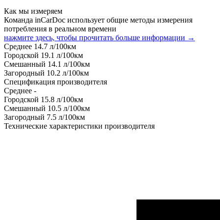
Как мы измеряем
Команда inCarDoc использует общие методы измерения
потребления в реальном времени
нажмите здесь, чтобы прочитать больше информации →
Среднее
14.7
л/100км
Городской
19.1
л/100км
Смешанный
14.1
л/100км
Загородный
10.2
л/100км
Спецификация производителя
Среднее
-
Городской
15.8
л/100км
Смешанный
10.5
л/100км
Загородный
7.5
л/100км
Технические характеристики производителя