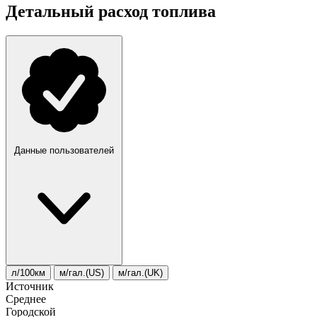
Детальный расход топлива
Данные пользователей
л/100км
м/гал.(US)
м/гал.(UK)
Источник
Среднее
Городской