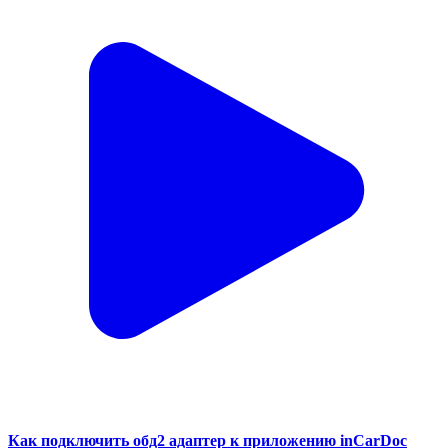
Как подключить обд2 адаптер к приложению inCarDoc