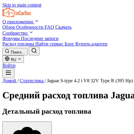
Skip to main content
О приложении
Обзор
Особенности
FAQ
Скачать
Сообщество
Форумы
Последние записи
Расход топлива
Найти сервис
Блог
Купить адаптер
Поиск...
RU
Войти
Домой
/
Статистика
/
Jaguar S-type 4.2 i V8 32V Type R (395 Hp)
Средний расход топлива
Jagua
Детальный расход топлива