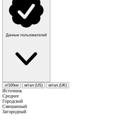
Данные пользователей
л/100км
м/гал.(US)
м/гал.(UK)
Источник
Среднее
Городской
Смешанный
Загородный