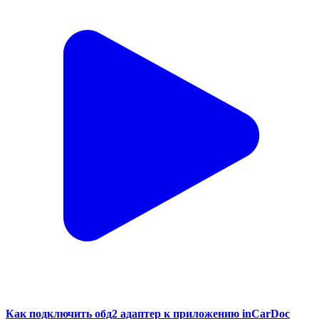
Как подключить обд2 адаптер к приложению inCarDoc