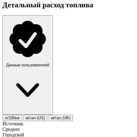
Детальный расход топлива
Данные пользователей
л/100км
м/гал.(US)
м/гал.(UK)
Источник
Среднее
Городской