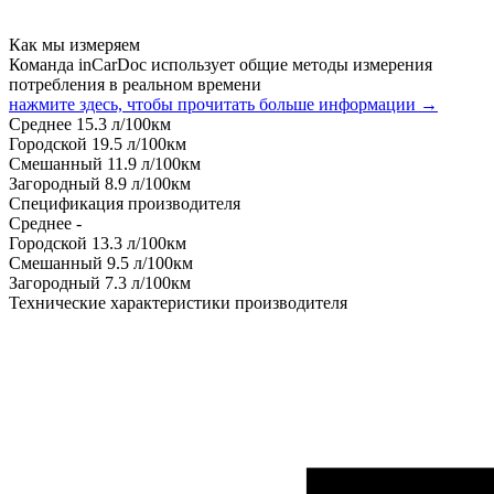
Как мы измеряем
Команда inCarDoc использует общие методы измерения
потребления в реальном времени
нажмите здесь, чтобы прочитать больше информации →
Среднее
15.3
л/100км
Городской
19.5
л/100км
Смешанный
11.9
л/100км
Загородный
8.9
л/100км
Спецификация производителя
Среднее
-
Городской
13.3
л/100км
Смешанный
9.5
л/100км
Загородный
7.3
л/100км
Технические характеристики производителя