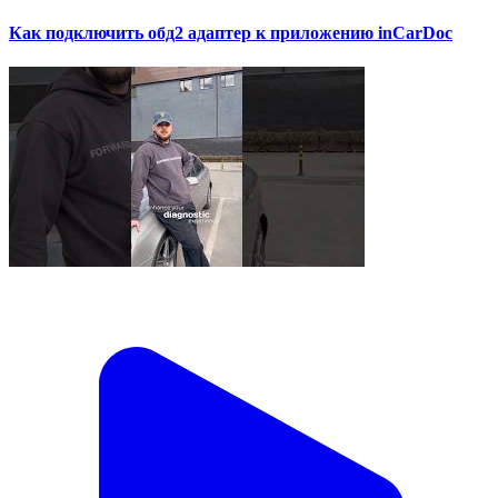
Как подключить обд2 адаптер к приложению inCarDoc